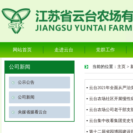
网站首页
走进云台
党群工作
公司新闻
当前的位置：
主页
>
公示公告
▪
云台2021年全面从严
公司新闻
▪
云台农场社区开展慢性
▪
云台农场公司老干部支
央媒省媒看云台
▪
云台集中收看集团党史
▪
第十二届省园博园建设