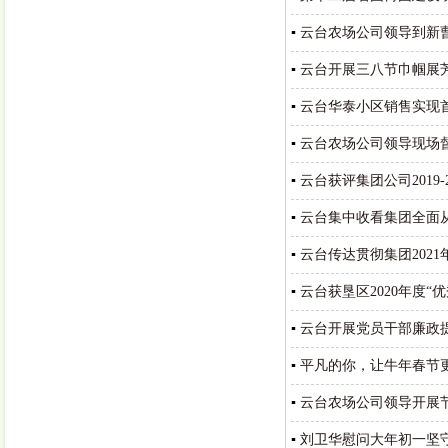
▪
云台农场公司领导到新
▪
云台开展三八节巾帼展
▪
云台华泰小区销售实现
▪
云台农场公司领导现场
▪
云台获评集团公司2019
▪
云台集中收看集团全面
▪
云台传达贯彻集团202
▪
云台获垦区2020年度“
▪
云台开展党员干部廉政
▪
平凡的你，让牛年春节
▪
云台农场公司领导开展
▪
刘卫华慰问大年初一坚