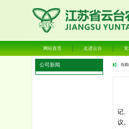
网站首页
走进云台
党
公司新闻
当前
记
议