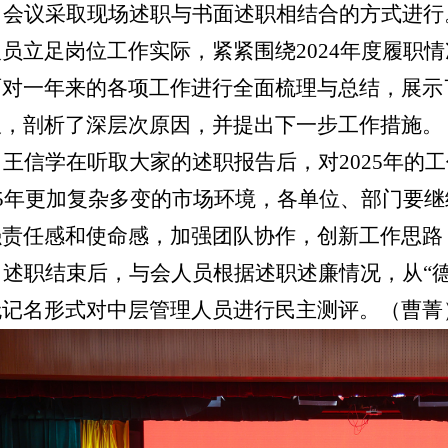
会议采取现场述职与书面述职相结合的方式进行
人员立足岗位工作实际，紧紧围绕
2024
年度履职情
面
对一年来的各项工作进行全面梳理与总结，展示
板，剖析了深层次原因，并提出下一步工作措施。
王信学在听取大家的述职报告后，对
2025
年的工
5
年更加复杂多变的市场环境，各
单位、
部门要继
强责任感和使命感，加强团队协作，创新工作思路
述职结束后，与会人员
根据述职述廉情况
，
从
“
无记名形式
对中层管理人员进行
民主测评。（
曹菁