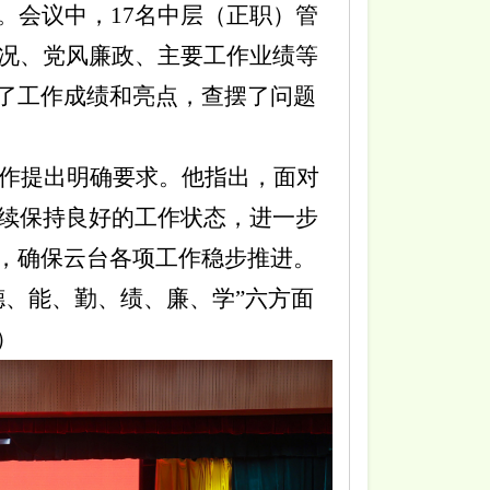
。会议中，
17
名
中层（正职）管
况、党风廉政、主要工作业绩等
了
工作成绩和亮点，查摆了问题
作提出明确要求。他
指出
，面对
续保持良好的工作状态，进一步
，确保
云台
各项工作稳步推进。
德、能、勤、绩、廉、学
”
六方面
）