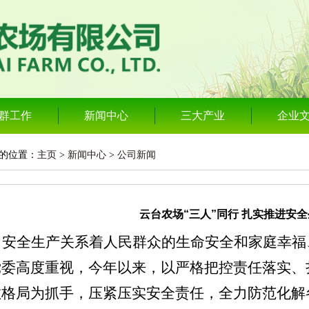
群工作
新闻中心
三大产业
企业
的位置：
主页
>
新闻中心
>
公司新闻
云台农场“三人”同行 扎实推进安
安全生产关系着人民群众的生命安全和家庭幸福
党委高度重视，今年以来，
以严格把控责任落实、
教格局为抓手，压紧压实安全责任，全力防范化解