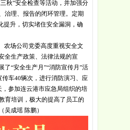
”“三秋”安全检查等活动，并加强分
、治理、报告的闭环管理
。定期
化提升，
切实堵住安全漏洞，
确
”。农场公司党委高度重视安全文
安全生产政策、法律法规的宣
展了
“安全生产月”“消防宣传月”活
动宣传车40辆次，进行消防演习、应
天，参加
连云港
市应急局组织的培
全教育培训，极大的提高了员工的
（吴成瑶
陈鹏）