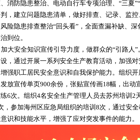
查
、
消防
隐患
整治
、
电动自行车专项
治理、
“三夏
研判，
建立问题隐患清单，做好排查、记录、监控
展风险隐患排查
整治
“回头看”，全
面查漏补缺、深
整治到位。
加大安全知识宣传引导力度，做群众的
“引路人
建设，通过开展一系列安全生产教育活动，
加强对
，
增强职工居民安全意识和自我保护能力。
组织开
，
发放宣传单页
900余份，张贴宣传画18幅，出
练6次
。
组织
4名安全生产管理人员去苏州培训2
次，
参加海州
区应急局组织的培训
8次，通过安
全意识和技能水平，增强了应对突发事件的能力。