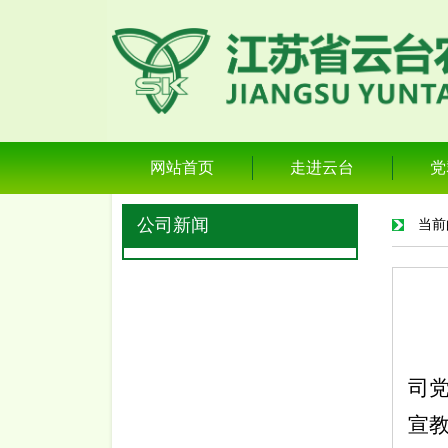
网站首页
走进云台
党
公司新闻
当前
司
宣