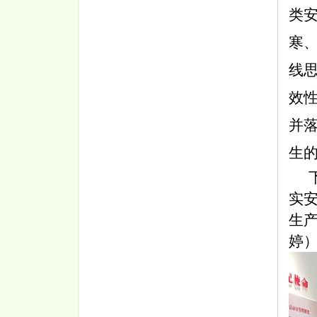
类
寒
线
效
并
生
实
生产
婷